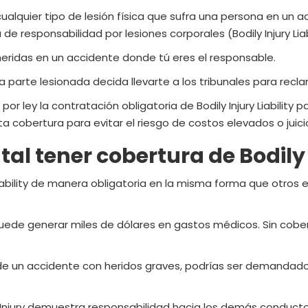
ualquier tipo de lesión física que sufra una persona en un a
 de responsabilidad por lesiones corporales (Bodily Injury Lia
eridas en un accidente donde tú eres el responsable.
a parte lesionada decida llevarte a los tribunales para rec
 por ley la contratación obligatoria de Bodily Injury Liabilit
cobertura para evitar el riesgo de costos elevados o juici
al tener cobertura de Bodily 
y Liability de manera obligatoria en la misma forma que otro
uede generar miles de dólares en gastos médicos. Sin cober
 de un accidente con heridos graves, podrías ser demandado
y Injury demuestra responsabilidad hacia los demás conduc