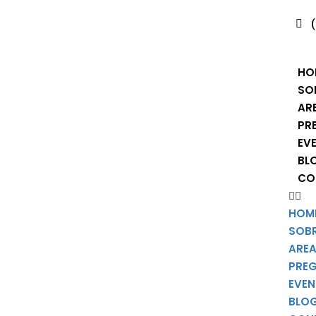
HO
SO
AR
PR
EV
BL
CO
HOM
SOB
AREA
PRE
EVE
BLO