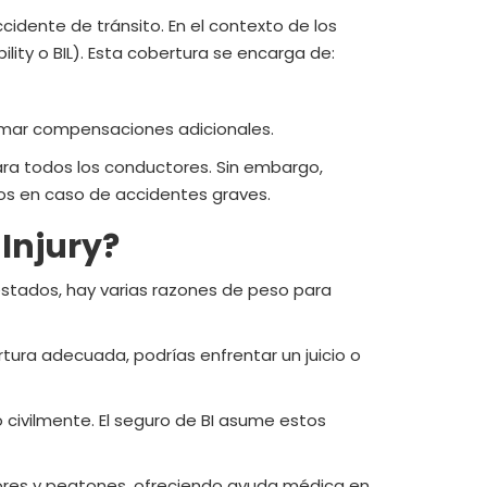
ccidente de tránsito. En el contexto de los
bility o BIL). Esta cobertura se encarga de:
lamar compensaciones adicionales.
y para todos los conductores. Sin embargo,
os en caso de accidentes graves.
Injury?
s estados, hay varias razones de peso para
tura adecuada, podrías enfrentar un juicio o
 civilmente. El seguro de BI asume estos
tores y peatones, ofreciendo ayuda médica en