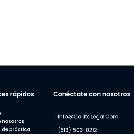
ces rápidos
Conéctate con nosotros
e
Info@CallitaLegal.Com
 nosotros
 de práctica
(813) 503-0212