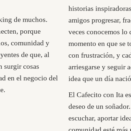
historias inspiradora
rking de muchos.
amigos progresar, fra
ecten, porque
veces conocemos lo q
ulos, comunidad y
momento en que se t
yentes de que, al
con frustración, y c
n surgir cosas
arriesgarse y seguir 
ad en el negocio del
idea que un día nació
e.
El Cafecito con Ita es
deseo de un soñador.
escuchar, aportar ide
comunidad esté más 