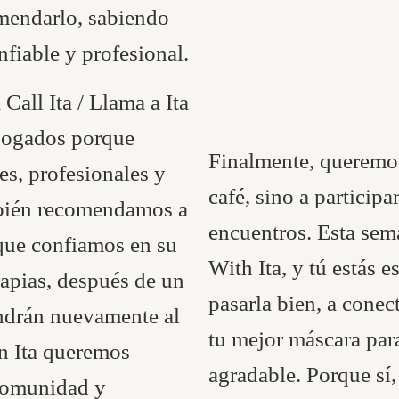
omendarlo, sabiendo
nfiable y profesional.
Call Ita / Llama a Ita
bogados porque
Finalmente, queremos
s, profesionales y
café, sino a participa
bién recomendamos a
encuentros. Esta se
que confiamos en su
With Ita, y tú estás 
rapias, después de un
pasarla bien, a conec
ondrán nuevamente al
tu mejor máscara pa
n Ita queremos
agradable. Porque sí,
comunidad y