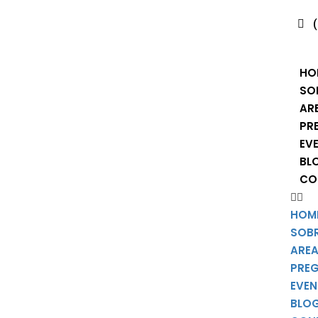
HO
SO
AR
PR
EV
BL
CO
HOM
SOB
AREA
PRE
EVE
BLO