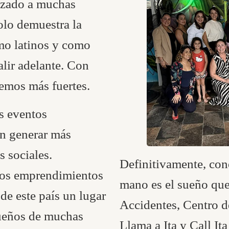
lizado a muchas
olo demuestra la
mo latinos y como
lir adelante. Con
emos más fuertes.
s eventos
on generar más
 sociales.
Definitivamente, con
os emprendimientos
mano es el sueño qu
de este país un lugar
Accidentes, Centro d
sueños de muchas
Llama a Ita y Call It