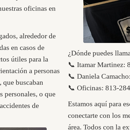
uestras oficinas en
gados, alrededor de
adas en casos de
¿Dónde puedes llamar
os útiles para la
📞 Itamar Martinez:
ientación a personas
📞 Daniela Camacho
o, que buscaban
📞 Oficinas: 813-28
s personales, o que
Estamos aquí para esc
 accidentes de
conectarte con los m
área. Todos con la ex