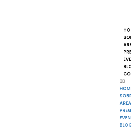
HO
SO
AR
PR
EV
BL
CO
HOM
SOB
AREA
PRE
EVE
BLO