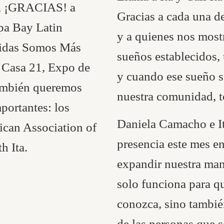
so, ¡GRACIAS! a
Gracias a cada una d
pa Bay Latin
y a quienes nos mostr
idas Somos Más
sueños establecidos,
 Casa 21, Expo de
y cuando ese sueño 
ambién queremos
nuestra comunidad, t
portantes: los
Daniela Camacho e I
ican Association of
presencia este mes e
h Ita.
expandir nuestra ma
solo funciona para q
conozca, sino también
de las personas que s