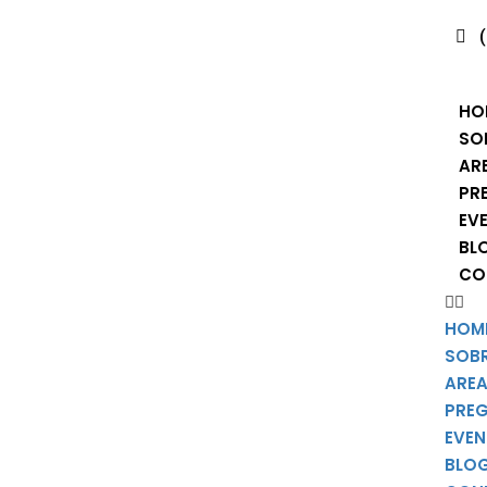
HO
SO
AR
PR
EV
BL
CO
HOM
SOB
AREA
PRE
EVE
BLO