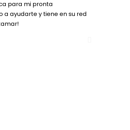
ica para mi pronta
hospital 
o a ayudarte y tiene en su red
mis opcio
Itamar!
firmar co
Martinez 
hogar que
estaba mu
Martinez 
compensac
nuevament
recomenda
Jaime 