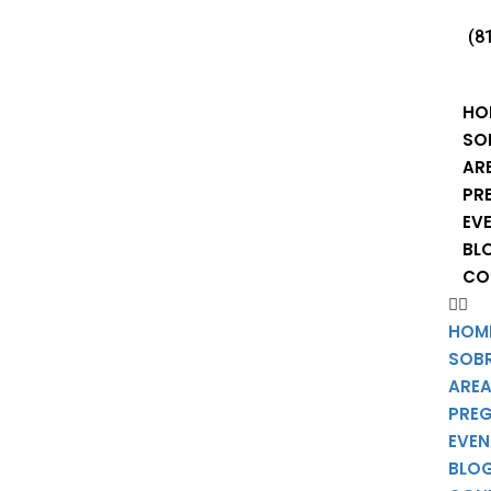
(8
HO
SO
AR
PR
EV
BL
CO
HOM
SOB
AREA
PRE
EVE
BLO