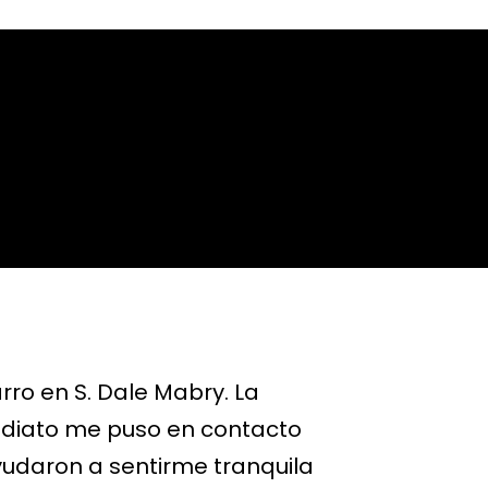
rro en S. Dale Mabry. La
Hace un t
ediato me puso en contacto
fuertement
yudaron a sentirme tranquila
que ser t